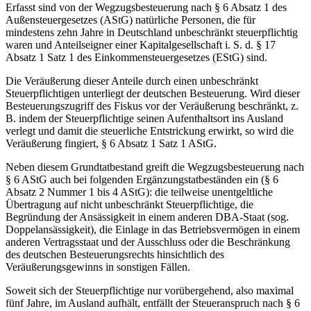
Erfasst sind von der Wegzugsbesteuerung nach § 6 Absatz 1 des
Außensteuergesetzes (AStG) natürliche Personen, die für
mindestens zehn Jahre in Deutschland unbeschränkt steuerpflichtig
waren und Anteilseigner einer Kapitalgesellschaft i. S. d. § 17
Absatz 1 Satz 1 des Einkommensteuergesetzes (EStG) sind.
Die Veräußerung dieser Anteile durch einen unbeschränkt
Steuerpflichtigen unterliegt der deutschen Besteuerung. Wird dieser
Besteuerungszugriff des Fiskus vor der Veräußerung beschränkt, z.
B. indem der Steuerpflichtige seinen Aufenthaltsort ins Ausland
verlegt und damit die steuerliche Entstrickung erwirkt, so wird die
Veräußerung fingiert, § 6 Absatz 1 Satz 1 AStG.
Neben diesem Grundtatbestand greift die Wegzugsbesteuerung nach
§ 6 AStG auch bei folgenden Ergänzungstatbeständen ein (§ 6
Absatz 2 Nummer 1 bis 4 AStG): die teilweise unentgeltliche
Übertragung auf nicht unbeschränkt Steuerpflichtige, die
Begründung der Ansässigkeit in einem anderen DBA-Staat (sog.
Doppelansässigkeit), die Einlage in das Betriebsvermögen in einem
anderen Vertragsstaat und der Ausschluss oder die Beschränkung
des deutschen Besteuerungsrechts hinsichtlich des
Veräußerungsgewinns in sonstigen Fällen.
Soweit sich der Steuerpflichtige nur vorübergehend, also maximal
fünf Jahre, im Ausland aufhält, entfällt der Steueranspruch nach § 6