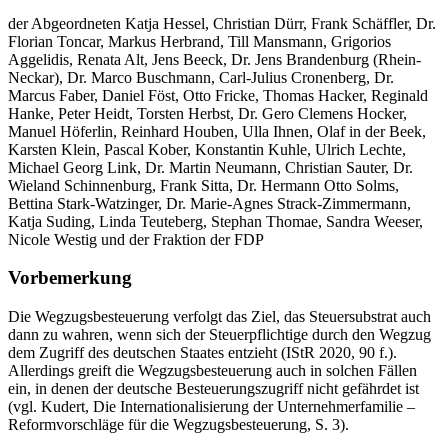
der Abgeordneten Katja Hessel, Christian Dürr, Frank Schäffler, Dr.
Florian Toncar, Markus Herbrand, Till Mansmann, Grigorios
Aggelidis, Renata Alt, Jens Beeck, Dr. Jens Brandenburg (Rhein-
Neckar), Dr. Marco Buschmann, Carl-Julius Cronenberg, Dr.
Marcus Faber, Daniel Föst, Otto Fricke, Thomas Hacker, Reginald
Hanke, Peter Heidt, Torsten Herbst, Dr. Gero Clemens Hocker,
Manuel Höferlin, Reinhard Houben, Ulla Ihnen, Olaf in der Beek,
Karsten Klein, Pascal Kober, Konstantin Kuhle, Ulrich Lechte,
Michael Georg Link, Dr. Martin Neumann, Christian Sauter, Dr.
Wieland Schinnenburg, Frank Sitta, Dr. Hermann Otto Solms,
Bettina Stark-Watzinger, Dr. Marie-Agnes Strack-Zimmermann,
Katja Suding, Linda Teuteberg, Stephan Thomae, Sandra Weeser,
Nicole Westig und der Fraktion der FDP
Vorbemerkung
Die Wegzugsbesteuerung verfolgt das Ziel, das Steuersubstrat auch
dann zu wahren, wenn sich der Steuerpflichtige durch den Wegzug
dem Zugriff des deutschen Staates entzieht (IStR 2020, 90 f.).
Allerdings greift die Wegzugsbesteuerung auch in solchen Fällen
ein, in denen der deutsche Besteuerungszugriff nicht gefährdet ist
(vgl. Kudert, Die Internationalisierung der Unternehmerfamilie –
Reformvorschläge für die Wegzugsbesteuerung, S. 3).