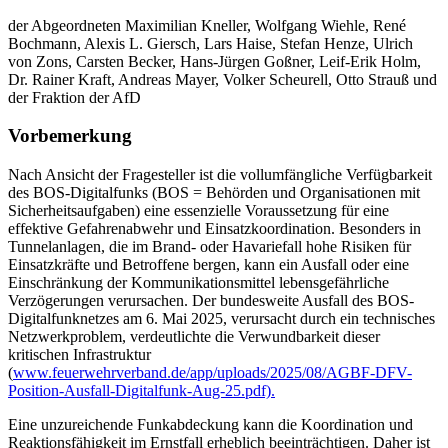
der Abgeordneten Maximilian Kneller, Wolfgang Wiehle, René
Bochmann, Alexis L. Giersch, Lars Haise, Stefan Henze, Ulrich
von Zons, Carsten Becker, Hans-Jürgen Goßner, Leif-Erik Holm,
Dr. Rainer Kraft, Andreas Mayer, Volker Scheurell, Otto Strauß und
der Fraktion der AfD
Vorbemerkung
Nach Ansicht der Fragesteller ist die vollumfängliche Verfügbarkeit
des BOS-Digitalfunks (BOS = Behörden und Organisationen mit
Sicherheitsaufgaben) eine essenzielle Voraussetzung für eine
effektive Gefahrenabwehr und Einsatzkoordination. Besonders in
Tunnelanlagen, die im Brand- oder Havariefall hohe Risiken für
Einsatzkräfte und Betroffene bergen, kann ein Ausfall oder eine
Einschränkung der Kommunikationsmittel lebensgefährliche
Verzögerungen verursachen. Der bundesweite Ausfall des BOS-
Digitalfunknetzes am 6. Mai 2025, verursacht durch ein technisches
Netzwerkproblem, verdeutlichte die Verwundbarkeit dieser
kritischen Infrastruktur
(
www.feuerwehrverband.de/app/uploads/2025/08/AGBF-DFV-
Position-Ausfall-Digitalfunk-Aug-25.pdf).
Eine unzureichende Funkabdeckung kann die Koordination und
Reaktionsfähigkeit im Ernstfall erheblich beeinträchtigen. Daher ist