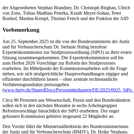
der Abgeordneten Stephan Brandner, Dr. Christoph Birghan, Ulrich
von Zons, Tobias Matthias Peterka, Knuth Meyer-Soltau, Peter
Bonhof, Martina Kempf, Thomas Fetsch und der Fraktion der AfD
Vorbemerkung
Am 25. September 2025 ist die von der Bundesministerin der Justiz
und für Verbraucherschutz Dr. Stefanie Hubig berufene
Expertenkommission zur Strafprozessordnung (StPO) zu ihrer ersten
Sitzung zusammengekommen. Die Expertenkommission soll bis
zum Herbst 2026 Vorschläge zur Reform des Strafprozesses
erarbeiten. Im Mittelpunkt der Kommissionsarbeiten soll die Frage
stehen, wie sich strafgerichtliche Hauptverhandlungen zügiger und
effizienter durchführen lassen – ohne zentrale rechtsstaatliche
Verfahrensgrundsätze preiszugeben
(
www.bmjv.de/SharedDocs/Pressemitteilungen/DE/2025/0925_StPo_
Circa 90 Personen aus Wissenschaft, Praxis und den Bundesländern
sollen sich in den nächsten Monaten in sechs Arbeitsgruppen
Reformvorschläge hinsichtlich der StPO erarbeiten. Der enger
gefassten Kommission gehören insgesamt 22 Mitglieder an.
Den Vorsitz führt die Ministerialdirektorin des Bundesministeriums
der Justiz und für Verbraucherschutz (BMJV), Dr. Heike Neuhaus.