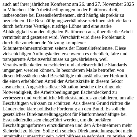
auch auf ihrer jährlichen Konferenz am 26. und 27. November 2025
in München. Die Arbeitsbedingungen in der Plattformarbeit,
insbesondere bei Essenslieferdiensten, sind häufig als prekär zu
bezeichnen. Die Beschäftigungsverhältnisse zeichnen sich vielfach
durch befristete Verträge, niedrige Löhne und eine starke
Abhängigkeit von den digitalen Plattformen aus, über die die Arbeit
vermittelt und gesteuert wird. Verschärft wird diese Problematik
durch die zunehmende Nutzung komplexer
Subunternehmerstrukturen seitens der Essenslieferdienste. Diese
vielschichtigen Auftragsketten erschweren es erheblich, faire und
transparente Arbeitsverhältnisse zu gewährleisten, weil
Verantwortlichkeiten verschleiert und arbeitsrechtliche Standards
umgangen werden können. In besonderem Maße betroffen von
diesen Missständen sind Beschäftigte mit ausländischer Herkunft,
die einen erheblichen Anteil der Arbeitskräfte in diesem Sektor
ausmachen. Angesichts dieser Situation bestehe die dringende
Notwendigkeit, die Arbeitsbedingungen flächendeckend zu
verbessern und verbindliche Mindeststandards zu etablieren, um alle
Beschäftigten wirksam zu schützen. Aus diesem Grund richten die
Länder eine klare politische Forderung an den Bund. Es soll ein
gesetzliches Direktanstellungsgebot für Plattformbeschäftigte bei
Essenslieferdiensten eingeführt werden, um die prekären
Beschäftigungsformen einzudämmen und den Arbeitnehmern mehr
Sicherheit zu bieten. Sollte ein solches Direktanstellungsgebot nicht
unmittelbar umsetzbar sein, wird hilfsweise gefordert, zu prüfen, ob