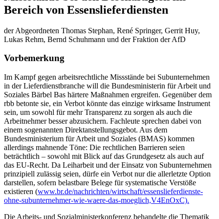
Bereich von Essenslieferdiensten
der Abgeordneten Thomas Stephan, René Springer, Gerrit Huy,
Lukas Rehm, Bernd Schuhmann und der Fraktion der AfD
Vorbemerkung
Im Kampf gegen arbeitsrechtliche Missstände bei Subunternehmen
in der Lieferdienstbranche will die Bundesministerin für Arbeit und
Soziales Bärbel Bas härtere Maßnahmen ergreifen. Gegenüber dem
rbb betonte sie, ein Verbot könnte das einzige wirksame Instrument
sein, um sowohl für mehr Transparenz zu sorgen als auch die
Arbeitnehmer besser abzusichern. Fachleute sprechen dabei von
einem sogenannten Direktanstellungsgebot. Aus dem
Bundesministerium für Arbeit und Soziales (BMAS) kommen
allerdings mahnende Töne: Die rechtlichen Barrieren seien
beträchtlich – sowohl mit Blick auf das Grundgesetz als auch auf
das EU-Recht. Da Leiharbeit und der Einsatz von Subunternehmen
prinzipiell zulässig seien, dürfe ein Verbot nur die allerletzte Option
darstellen, sofern belastbare Belege für systematische Verstöße
existieren (
www.br.de/nachrichten/wirtschaft/essenslieferdienste-
ohne-subunternehmer-wie-waere-das-moeglich,V4EnOxC).
Die Arbeits- und Sozialministerkonferenz behandelte die Thematik