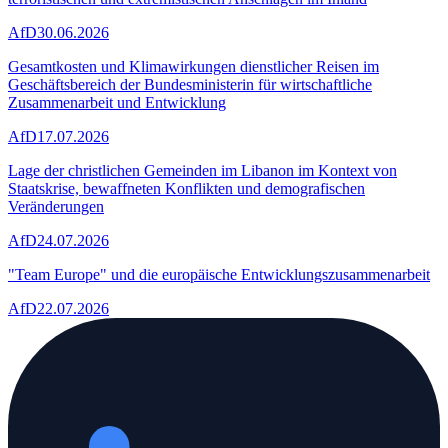
AfD
30.06.2026
Gesamtkosten und Klimawirkungen dienstlicher Reisen im
Geschäftsbereich der Bundesministerin für wirtschaftliche
Zusammenarbeit und Entwicklung
AfD
17.07.2026
Lage der christlichen Gemeinden im Libanon im Kontext von
Staatskrise, bewaffneten Konflikten und demografischen
Veränderungen
AfD
24.07.2026
"Team Europe" und die europäische Entwicklungszusammenarbeit
AfD
22.07.2026