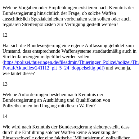
Welche Vorgaben oder Empfehlungen existieren nach Kenntnis der
Bundesregierung hinsichtlich der Frage, ob solche Waffen
ausschließlich Spezialeinheiten vorbehalten sein sollten oder auch
regulären Streifenpolizisten zur Verfügung gestellt werden?
12
Hat sich die Bundesregierung eine eigene Auffassung gebildet zum
Umstand, dass entsprechende Waffensysteme standardmäßig auch in
Streifenfahrzeugen mitgeführt werden sollen
(
https://polizei.thueringen.de/fileadmin/Thueringer_Polizei/polizei/Th
Portal/Aktuelles/241112_pit_5_24_doppelseitig.pdf)
und wenn ja,
wie lautet diese?
13
Welche Anforderungen bestehen nach Kenntnis der
Bundesregierung an Ausbildung und Qualifikation von
Polizeibeamten im Umgang mit diesen Waffen?
14
Wie wird nach Kenntnis der Bundesregierung sichergestellt, dass
durch die Einführung solcher Waffen keine Absenkung der
Einsatzschwelle oder eine faktische `Militarisierung´ polizeilicher