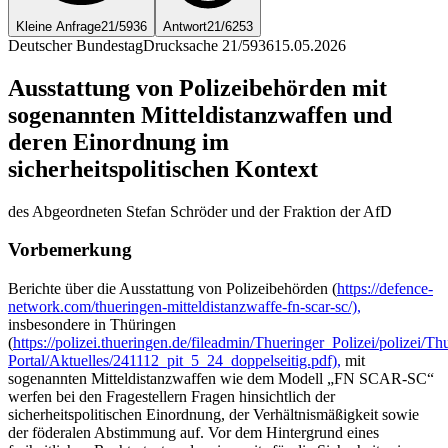
Kleine Anfrage
21/5936
Antwort
21/6253
Deutscher Bundestag
Drucksache 21/5936
15.05.2026
Ausstattung von Polizeibehörden mit
sogenannten Mitteldistanzwaffen und
deren Einordnung im
sicherheitspolitischen Kontext
des Abgeordneten Stefan Schröder und der Fraktion der AfD
Vorbemerkung
Berichte über die Ausstattung von Polizeibehörden (
https://defence-
network.com/thueringen-mitteldistanzwaffe-fn-scar-sc/),
insbesondere in Thüringen
(
https://polizei.thueringen.de/fileadmin/Thueringer_Polizei/polizei/Th
Portal/Aktuelles/241112_pit_5_24_doppelseitig.pdf),
mit
sogenannten Mitteldistanzwaffen wie dem Modell „FN SCAR-SC“
werfen bei den Fragestellern Fragen hinsichtlich der
sicherheitspolitischen Einordnung, der Verhältnismäßigkeit sowie
der föderalen Abstimmung auf. Vor dem Hintergrund eines