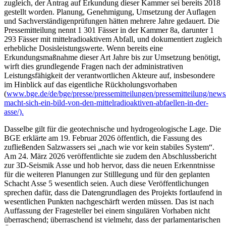
zugleich, der Antrag auf Erkundung dieser Kammer sei bereits 2018
gestellt worden. Planung, Genehmigung, Umsetzung der Auflagen
und Sachverständigenprüfungen hätten mehrere Jahre gedauert. Die
Pressemitteilung nennt 1 301 Fässer in der Kammer 8a, darunter 1
293 Fässer mit mittelradioaktivem Abfall, und dokumentiert zugleich
erhebliche Dosisleistungswerte. Wenn bereits eine
Erkundungsmaßnahme dieser Art Jahre bis zur Umsetzung benötigt,
wirft dies grundlegende Fragen nach der administrativen
Leistungsfähigkeit der verantwortlichen Akteure auf, insbesondere
im Hinblick auf das eigentliche Rückholungsvorhaben
(
www.bge.de/de/bge/presse/pressemitteilungen/pressemitteilung/news
macht-sich-ein-bild-von-den-mittelradioaktiven-abfaellen-in-der-
asse/).
Dasselbe gilt für die geotechnische und hydrogeologische Lage. Die
BGE erklärte am 19. Februar 2026 öffentlich, die Fassung des
zufließenden Salzwassers sei „nach wie vor kein stabiles System“.
Am 24. März 2026 veröffentlichte sie zudem den Abschlussbericht
zur 3D‑Seismik Asse und hob hervor, dass die neuen Erkenntnisse
für die weiteren Planungen zur Stilllegung und für den geplanten
Schacht Asse 5 wesentlich seien. Auch diese Veröffentlichungen
sprechen dafür, dass die Datengrundlagen des Projekts fortlaufend in
wesentlichen Punkten nachgeschärft werden müssen. Das ist nach
Auffassung der Fragesteller bei einem singulären Vorhaben nicht
überraschend; überraschend ist vielmehr, dass der parlamentarischen