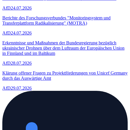
AfD
24.07.2026
Berichte des Forschungsverbundes "Monitoringsystem und
Transferplattform Radikalisierung" (MOTRA)
AfD
24.07.2026
Erkenntnisse und Maßnahmen der Bundesregierung bezüglich
ukrainischer Drohnen über dem Luftraum der Europäischen Union
in Finnland und im Baltikum
AfD
28.07.2026
Klärung offener Fragen zu Projektförderungen von Unicef Germany
durch das Auswärtige Amt
AfD
29.07.2026