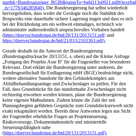
startbk=Bundesanzeiger_BGBl&jumpTo=bgbl113s0921.pdf#/text/bg
_ts=1776346285840).
Die Bundesregierung hat selbst wiederholt
hervorgehoben, dass weder die Geologie noch die Stabilität des
Bergwerks eine dauerhafte sichere Lagerung tragen und dass es sich
bei der Rückholung um ein weltweit einmaliges, technisch wie
administrativ außerordentlich anspruchsvolles Vorhaben handelt
(
https://dserver.bundestag.de/btd/20/131/2013151.pdf;
und
https://dserver.bundestag.de/btd/21/033/2103363.pdf).
Gerade deshalb ist die Antwort der Bundesregierung
(Bundestagsdrucksache 20/13151, s. oben) auf die Kleine Anfrage
„Fortgang des Projekts Asse II“ für die Fragesteller von besonderer
Relevanz. Dort erklärt die Bundesregierung unter anderem, die
Bundesgesellschaft für Endlagerung mbH (BGE) beabsichtige nicht,
weitere alternative Standorte für den Gebäudekomplex aus
Abfallbehandlungsanlage und Zwischenlager zu prüfen. Für den
Fall, dass Grundstücke für das standortnahe Zwischenlager nicht
rechtzeitig erworben werden können, plane die Bundesregierung
keine eigenen Maßnahmen. Zudem könne die Zahl der seit
Planungsbeginn geführten Gespräche zum Grundstückserwerb nicht
exakt rekapituliert werden. Bereits diese Antworten legen aus Sicht
der Fragesteller erhebliche Fragen an Projektsteuerung,
Risikovorsorge, Dokumentationstiefe und ministerielle
Steuerungsfähigkeit nahe
(
https://dserver.bundestag.de/btd/20/131/2013151.pdf).