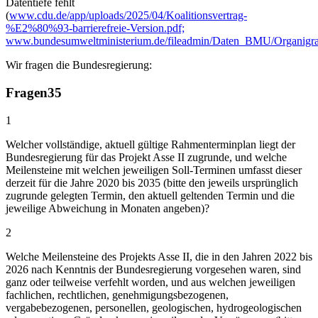
Datentiefe fehlt
(
www.cdu.de/app/uploads/2025/04/Koalitionsvertrag-
%E2%80%93-barrierefreie-Version.pdf;
www.bundesumweltministerium.de/fileadmin/Daten_BMU/Organigra
Wir fragen die Bundesregierung:
Fragen
35
1
Welcher vollständige, aktuell gültige Rahmenterminplan liegt der
Bundesregierung für das Projekt Asse II zugrunde, und welche
Meilensteine mit welchen jeweiligen Soll-Terminen umfasst dieser
derzeit für die Jahre 2020 bis 2035 (bitte den jeweils ursprünglich
zugrunde gelegten Termin, den aktuell geltenden Termin und die
jeweilige Abweichung in Monaten angeben)?
2
Welche Meilensteine des Projekts Asse II, die in den Jahren 2022 bis
2026 nach Kenntnis der Bundesregierung vorgesehen waren, sind
ganz oder teilweise verfehlt worden, und aus welchen jeweiligen
fachlichen, rechtlichen, genehmigungsbezogenen,
vergabebezogenen, personellen, geologischen, hydrogeologischen