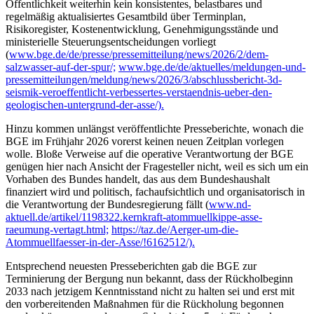
Öffentlichkeit weiterhin kein konsistentes, belastbares und
regelmäßig aktualisiertes Gesamtbild über Terminplan,
Risikoregister, Kostenentwicklung, Genehmigungsstände und
ministerielle Steuerungsentscheidungen vorliegt
(
www.bge.de/de/presse/pressemitteilung/news/2026/2/dem-
salzwasser-auf-der-spur/;
www.bge.de/de/aktuelles/meldungen-und-
pressemitteilungen/meldung/news/2026/3/abschlussbericht-3d-
seismik-veroeffentlicht-verbessertes-verstaendnis-ueber-den-
geologischen-untergrund-der-asse/).
Hinzu kommen unlängst veröffentlichte Presseberichte, wonach die
BGE im Frühjahr 2026 vorerst keinen neuen Zeitplan vorlegen
wolle. Bloße Verweise auf die operative Verantwortung der BGE
genügen hier nach Ansicht der Fragesteller nicht, weil es sich um ein
Vorhaben des Bundes handelt, das aus dem Bundeshaushalt
finanziert wird und politisch, fachaufsichtlich und organisatorisch in
die Verantwortung der Bundesregierung fällt (
www.nd-
aktuell.de/artikel/1198322.kernkraft-atommuellkippe-asse-
raeumung-vertagt.html;
https://taz.de/Aerger-um-die-
Atommuellfaesser-in-der-Asse/!6162512/).
Entsprechend neuesten Presseberichten gab die BGE zur
Terminierung der Bergung nun bekannt, dass der Rückholbeginn
2033 nach jetzigem Kenntnisstand nicht zu halten sei und erst mit
den vorbereitenden Maßnahmen für die Rückholung begonnen