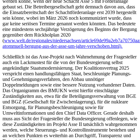
werden könne, wenn der neue Schacht Asse 5 mit Förderanlage
gebaut sei. Die Betreibergesellschaft geht demnach davon aus, dass
die Einsatzbereitschaft der Schachtförderanlage erst 2039 hergestellt
sein könne, wobei im März 2026 noch kommuniziert wurde, dass
gar keine seriösen Termine genannt werden könnten. Das bedeutete
eine mindestens sechsjährige Verzögerung des Beginns der Bergung
gegenüber dem Rückholplan 2020
(
www.welt.de/regionales/niedersachsen/article69de99a2eb7a70750aa
atommuell-bergung-aus-der-asse-um-jahre-verschoben.html).
Schließlich ist das Asse-Projekt nach Wahrnehmung der Fragesteller
auch ein Lackmustest für die von der Bundesregierung selbst
angekündigte Staatsmodernisierung. Der Koalitionsvertrag 2025
verspricht einen handlungsfähigen Staat, beschleunigte Planungs-
und Genehmigungsverfahren, den Abbau unnötiger
Doppelmeldungen sowie eine bessere Nutzung vorhandener Daten.
Das Organigramm des BMUKN weist hierfür einschlägige
Zuständigkeiten aus, etwa für die Beteiligungsverwaltung von BGE
und BGZ (Gesellschaft für Zwischenlagerung), für die nukleare
Entsorgung, für Planungsbeschleunigung sowie für
Umweltinformationen und den Chief Data Officer. Gerade deshalb
muss aus Sicht der Fragesteller die Bundesregierung offenlegen, wie
diese Zuständigkeiten im Projekt Asse II tatsächlich wahrgenommen
werden, welche Steuerungs- und Kontrollinstrumente bestehen und
an welchen Punkten es weiterhin an Durchgriff, Transparenz und