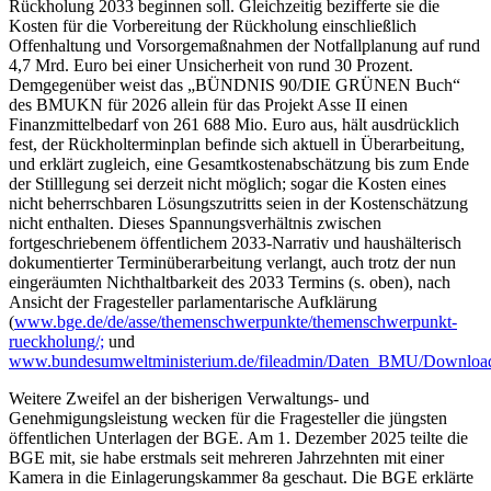
Rückholung 2033 beginnen soll. Gleichzeitig bezifferte sie die
Kosten für die Vorbereitung der Rückholung einschließlich
Offenhaltung und Vorsorgemaßnahmen der Notfallplanung auf rund
4,7 Mrd. Euro bei einer Unsicherheit von rund 30 Prozent.
Demgegenüber weist das „BÜNDNIS 90/DIE GRÜNEN Buch“
des BMUKN für 2026 allein für das Projekt Asse II einen
Finanzmittelbedarf von 261 688 Mio. Euro aus, hält ausdrücklich
fest, der Rückholterminplan befinde sich aktuell in Überarbeitung,
und erklärt zugleich, eine Gesamtkostenabschätzung bis zum Ende
der Stilllegung sei derzeit nicht möglich; sogar die Kosten eines
nicht beherrschbaren Lösungszutritts seien in der Kostenschätzung
nicht enthalten. Dieses Spannungsverhältnis zwischen
fortgeschriebenem öffentlichem 2033-Narrativ und haushälterisch
dokumentierter Terminüberarbeitung verlangt, auch trotz der nun
eingeräumten Nichthaltbarkeit des 2033 Termins (s. oben), nach
Ansicht der Fragesteller parlamentarische Aufklärung
(
www.bge.de/de/asse/themenschwerpunkte/themenschwerpunkt-
rueckholung/;
und
www.bundesumweltministerium.de/fileadmin/Daten_BMU/Download
Weitere Zweifel an der bisherigen Verwaltungs- und
Genehmigungsleistung wecken für die Fragesteller die jüngsten
öffentlichen Unterlagen der BGE. Am 1. Dezember 2025 teilte die
BGE mit, sie habe erstmals seit mehreren Jahrzehnten mit einer
Kamera in die Einlagerungskammer 8a geschaut. Die BGE erklärte