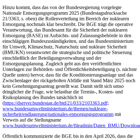
Hinzu kommt, dass das von der Bundesregierung vorgelegte
Nationale Entsorgungsprogramm 2025 (Bundestagsdrucksache
21/3363, s. oben) die Rollenverteilung im Bereich der nuklearen
Entsorgung nochmals klar beschreibt. Die BGE trägt die operative
Verantwortung, das Bundesamt für die Sicherheit der nuklearen
Entsorgung (BASE) ist Aufsichts- und Zulassungsbehörde in den
einschlägigen Bundeszuständigkeiten, und das Bundesministerium
für Umwelt, Klimaschutz, Naturschutz und nukleare Sicherheit
(BMUKN) verantwortet die strategische und politische Steuerung
einschließlich der Beteiligungsverwaltung und der
Entsorgungsplanung. Zugleich geht aus den veröffentlichten
Unterlagen zur Behörden- und Öffentlichkeitsbeteiligung (s. nächste
Quelle unten) hervor, dass für die Konditionierungsanlage und das
Zwischenlager der rückgeholten Abfälle mit Stand März 2025 noch
kein Genehmigungsantrag gestellt war. Damit stellt sich umso
dringlicher die Frage, wie belastbar die Termin-, Kosten- und
Risikoplanung des Bundes tatsächlich ist
(
https://dserver.bundestag.de/btd/21/033/2103363.pdf;
www.bundesumweltministerium.de/themen/nukleare-
sicherheit/endlagerung/nationales-entsorgungsprogramm
mit
Verweis auf die Stellungname
www.bundesumweltministerium.de/fileadmin/Daten_BMU/Download_
Öffentlich kommunizierte die BGE bis in den April 2026, dass die