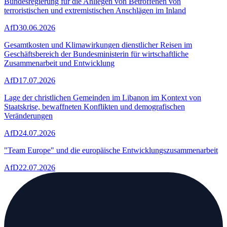
Bundesregierung für die Anliegen von Betroffenen von
terroristischen und extremistischen Anschlägen im Inland
AfD
30.06.2026
Gesamtkosten und Klimawirkungen dienstlicher Reisen im
Geschäftsbereich der Bundesministerin für wirtschaftliche
Zusammenarbeit und Entwicklung
AfD
17.07.2026
Lage der christlichen Gemeinden im Libanon im Kontext von
Staatskrise, bewaffneten Konflikten und demografischen
Veränderungen
AfD
24.07.2026
"Team Europe" und die europäische Entwicklungszusammenarbeit
AfD
22.07.2026