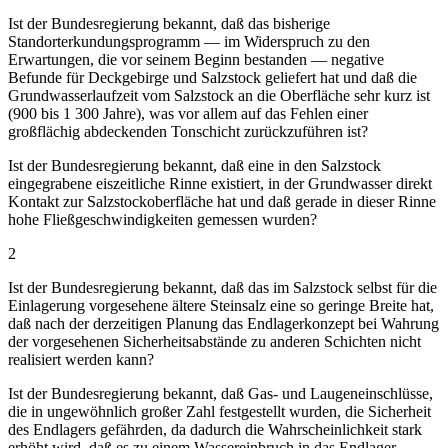
Ist der Bundesregierung bekannt, daß das bisherige
Standorterkundungsprogramm — im Widerspruch zu den
Erwartungen, die vor seinem Beginn bestanden — negative
Befunde für Deckgebirge und Salzstock geliefert hat und daß die
Grundwasserlaufzeit vom Salzstock an die Oberfläche sehr kurz ist
(900 bis 1 300 Jahre), was vor allem auf das Fehlen einer
großflächig abdeckenden Tonschicht zurückzuführen ist?
Ist der Bundesregierung bekannt, daß eine in den Salzstock
eingegrabene eiszeitliche Rinne existiert, in der Grundwasser direkt
Kontakt zur Salzstockoberfläche hat und daß gerade in dieser Rinne
hohe Fließgeschwindigkeiten gemessen wurden?
2
Ist der Bundesregierung bekannt, daß das im Salzstock selbst für die
Einlagerung vorgesehene ältere Steinsalz eine so geringe Breite hat,
daß nach der derzeitigen Planung das Endlagerkonzept bei Wahrung
der vorgesehenen Sicherheitsabstände zu anderen Schichten nicht
realisiert werden kann?
Ist der Bundesregierung bekannt, daß Gas- und Laugeneinschlüsse,
die in ungewöhnlich großer Zahl festgestellt wurden, die Sicherheit
des Endlagers gefährden, da dadurch die Wahrscheinlichkeit stark
erhöht wird, daß es zu einem Wassereinbruch in das Endlager