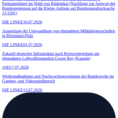
Partisanenlager im Wald von Rüdninkai (Nachfrage zur Antwort der
Bundesregierung auf die Kleine Anfrage auf Bundestagsdrucksache
21/3291)
DIE LINKE
16.07.2026
Aussetzung der Umwandlung von ehemaligen Militärliegenschaften
in Rheinland-Pfalz
DIE LINKE
01.07.2026
Zukunft deutscher Infrastruktur nach Restwertregelung am
ehemaligen Luftwaffenstandort Goose Bay (Kanada)
AfD
17.07.2026
Werbemaßnahmen und Nachwuchsgewinnung der Bundeswehr im
Gaming- und Videospielbereich
DIE LINKE
13.07.2026