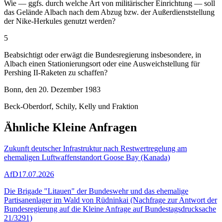
Wie — ggfs. durch welche Art von militärischer Einrichtung — soll
das Gelände Albach nach dem Abzug bzw. der Außerdienststellung
der Nike-Herkules genutzt werden?
5
Beabsichtigt oder erwägt die Bundesregierung insbesondere, in
Albach einen Stationierungsort oder eine Ausweichstellung für
Pershing II-Raketen zu schaffen?
Bonn, den 20. Dezember 1983
Beck-Oberdorf, Schily, Kelly und Fraktion
Ähnliche Kleine Anfragen
Zukunft deutscher Infrastruktur nach Restwertregelung am
ehemaligen Luftwaffenstandort Goose Bay (Kanada)
AfD
17.07.2026
Die Brigade "Litauen" der Bundeswehr und das ehemalige
Partisanenlager im Wald von Rüdninkai (Nachfrage zur Antwort der
Bundesregierung auf die Kleine Anfrage auf Bundestagsdrucksache
21/3291)