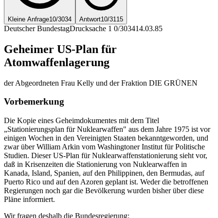
Kleine Anfrage
10/3034
Antwort
10/3115
Deutscher Bundestag
Drucksache 1 0/3034
14.03.85
Geheimer US-Plan für
Atomwaffenlagerung
der Abgeordneten Frau Kelly und der Fraktion DIE GRÜNEN
Vorbemerkung
Die Kopie eines Geheimdokumentes mit dem Titel
„Stationierungsplan für Nuklearwaffen" aus dem Jahre 1975 ist vor
einigen Wochen in den Vereinigten Staaten bekanntgeworden, und
zwar über William Arkin vom Washingtoner Institut für Politische
Studien. Dieser US-Plan für Nuklearwaffenstationierung sieht vor,
daß in Krisenzeiten die Stationierung von Nuklearwaffen in
Kanada, Island, Spanien, auf den Philippinen, den Bermudas, auf
Puerto Rico und auf den Azoren geplant ist. Weder die betroffenen
Regierungen noch gar die Bevölkerung wurden bisher über diese
Pläne informiert.
Wir fragen deshalb die Bundesregierung: