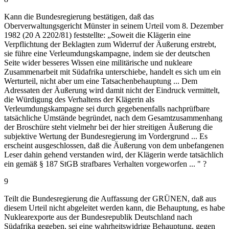
Kann die Bundesregierung bestätigen, daß das
Oberverwaltungsgericht Münster in seinem Urteil vom 8. Dezember
1982 (20 A 2202/81) feststellte: „Soweit die Klägerin eine
Verpflichtung der Beklagten zum Widerruf der Äußerung erstrebt,
sie führe eine Verleumdungskampagne, indem sie der deutschen
Seite wider besseres Wissen eine militärische und nukleare
Zusammenarbeit mit Südafrika unterschiebe, handelt es sich um ein
Werturteil, nicht aber um eine Tatsachenbehauptung ... Dem
Adressaten der Äußerung wird damit nicht der Eindruck vermittelt,
die Würdigung des Verhaltens der Klägerin als
Verleumdungskampagne sei durch gegebenenfalls nachprüfbare
tatsächliche Umstände begründet, nach dem Gesamtzusammenhang
der Broschüre steht vielmehr bei der hier streitigen Äußerung die
subjektive Wertung der Bundesregierung im Vordergrund ... Es
erscheint ausgeschlossen, daß die Äußerung von dem unbefangenen
Leser dahin gehend verstanden wird, der Klägerin werde tatsächlich
ein gemäß § 187 StGB strafbares Verhalten vorgeworfen ... " ?
9
Teilt die Bundesregierung die Auffassung der GRÜNEN, daß aus
diesem Urteil nicht abgeleitet werden kann, die Behauptung, es habe
Nuklearexporte aus der Bundesrepublik Deutschland nach
Südafrika gegeben, sei eine wahrheitswidrige Behauptung, gegen