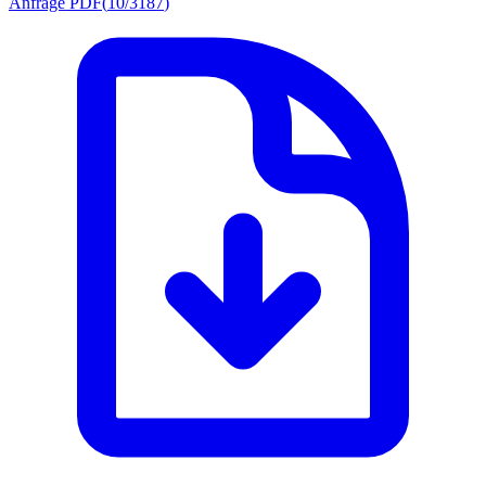
Anfrage PDF
(
10/3187
)