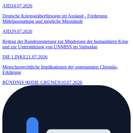
AfD
24.07.2026
Deutsche Kriegsgräberfürsorge im Ausland - Förderung,
Mittelausstattung und mögliche Missstände
AfD
29.07.2026
Beitrag der Bundesregierung zur Minderung der humanitären Krise
und zur Unterstützung von UNMISS im Südsudan
DIE LINKE
21.07.2026
Menschenrechtliche Implikationen der sogenannten Chișinău-
Erklärung
BÜNDNIS 90/DIE GRÜNEN
10.07.2026