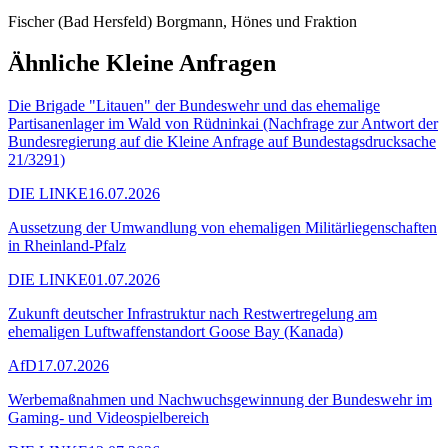
Fischer (Bad Hersfeld) Borgmann, Hönes und Fraktion
Ähnliche Kleine Anfragen
Die Brigade "Litauen" der Bundeswehr und das ehemalige
Partisanenlager im Wald von Rüdninkai (Nachfrage zur Antwort der
Bundesregierung auf die Kleine Anfrage auf Bundestagsdrucksache
21/3291)
DIE LINKE
16.07.2026
Aussetzung der Umwandlung von ehemaligen Militärliegenschaften
in Rheinland-Pfalz
DIE LINKE
01.07.2026
Zukunft deutscher Infrastruktur nach Restwertregelung am
ehemaligen Luftwaffenstandort Goose Bay (Kanada)
AfD
17.07.2026
Werbemaßnahmen und Nachwuchsgewinnung der Bundeswehr im
Gaming- und Videospielbereich