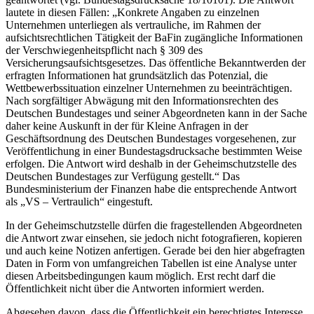
lautete in diesen Fällen: „Konkrete Angaben zu einzelnen
Unternehmen unterliegen als vertrauliche, im Rahmen der
aufsichtsrechtlichen Tätigkeit der BaFin zugängliche Informationen
der Verschwiegenheitspflicht nach § 309 des
Versicherungsaufsichtsgesetzes. Das öffentliche Bekanntwerden der
erfragten Informationen hat grundsätzlich das Potenzial, die
Wettbewerbssituation einzelner Unternehmen zu beeinträchtigen.
Nach sorgfältiger Abwägung mit den Informationsrechten des
Deutschen Bundestages und seiner Abgeordneten kann in der Sache
daher keine Auskunft in der für Kleine Anfragen in der
Geschäftsordnung des Deutschen Bundestages vorgesehenen, zur
Veröffentlichung in einer Bundestagsdrucksache bestimmten Weise
erfolgen. Die Antwort wird deshalb in der Geheimschutzstelle des
Deutschen Bundestages zur Verfügung gestellt.“ Das
Bundesministerium der Finanzen habe die entsprechende Antwort
als „VS – Vertraulich“ eingestuft.
In der Geheimschutzstelle dürfen die fragestellenden Abgeordneten
die Antwort zwar einsehen, sie jedoch nicht fotografieren, kopieren
und auch keine Notizen anfertigen. Gerade bei den hier abgefragten
Daten in Form von umfangreichen Tabellen ist eine Analyse unter
diesen Arbeitsbedingungen kaum möglich. Erst recht darf die
Öffentlichkeit nicht über die Antworten informiert werden.
Abgesehen davon, dass die Öffentlichkeit ein berechtigtes Interesse