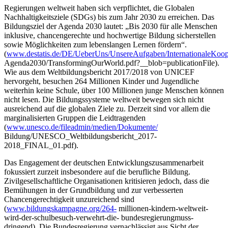
Regierungen weltweit haben sich verpflichtet, die Globalen
Nachhaltigkeitsziele (SDGs) bis zum Jahr 2030 zu erreichen. Das
Bildungsziel der Agenda 2030 lautet: „Bis 2030 für alle Menschen
inklusive, chancengerechte und hochwertige Bildung sicherstellen
sowie Möglichkeiten zum lebenslangen Lernen fördern“.
(
www.destatis.de/DE/UeberUns/UnsereAufgaben/InternationaleKoope
Agenda2030/TransformingOurWorld.pdf?__blob=publicationFile).
Wie aus dem Weltbildungsbericht 2017/2018 von UNICEF
hervorgeht, besuchen 264 Millionen Kinder und Jugendliche
weiterhin keine Schule, über 100 Millionen junge Menschen können
nicht lesen. Die Bildungssysteme weltweit bewegen sich nicht
ausreichend auf die globalen Ziele zu. Derzeit sind vor allem die
marginalisierten Gruppen die Leidtragenden
(
www.unesco.de/fileadmin/medien/Dokumente/
Bildung/UNESCO_Weltbildungsbericht_2017-
2018_FINAL_01.pdf).
Das Engagement der deutschen Entwicklungszusammenarbeit
fokussiert zurzeit insbesondere auf die berufliche Bildung.
Zivilgesellschaftliche Organisationen kritisieren jedoch, dass die
Bemühungen in der Grundbildung und zur verbesserten
Chancengerechtigkeit unzureichend sind
(
www.bildungskampagne.org/264-
millionen-kindern-weltweit-
wird-der-schulbesuch-verwehrt-die- bundesregierungmuss-
dringend). Die Bundesregierung vernachlässigt aus Sicht der