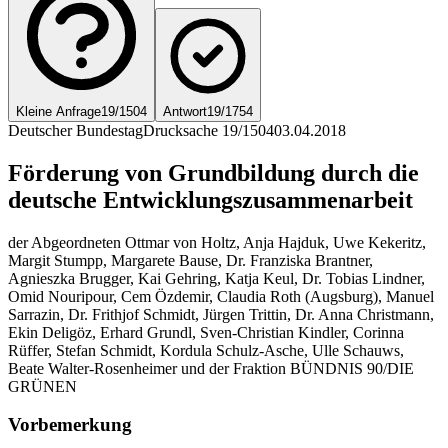
Kleine Anfrage
19/1504
Antwort
19/1754
Deutscher Bundestag
Drucksache 19/1504
03.04.2018
Förderung von Grundbildung durch die
deutsche Entwicklungszusammenarbeit
der Abgeordneten Ottmar von Holtz, Anja Hajduk, Uwe Kekeritz,
Margit Stumpp, Margarete Bause, Dr. Franziska Brantner,
Agnieszka Brugger, Kai Gehring, Katja Keul, Dr. Tobias Lindner,
Omid Nouripour, Cem Özdemir, Claudia Roth (Augsburg), Manuel
Sarrazin, Dr. Frithjof Schmidt, Jürgen Trittin, Dr. Anna Christmann,
Ekin Deligöz, Erhard Grundl, Sven-Christian Kindler, Corinna
Rüffer, Stefan Schmidt, Kordula Schulz-Asche, Ulle Schauws,
Beate Walter-Rosenheimer und der Fraktion BÜNDNIS 90/DIE
GRÜNEN
Vorbemerkung