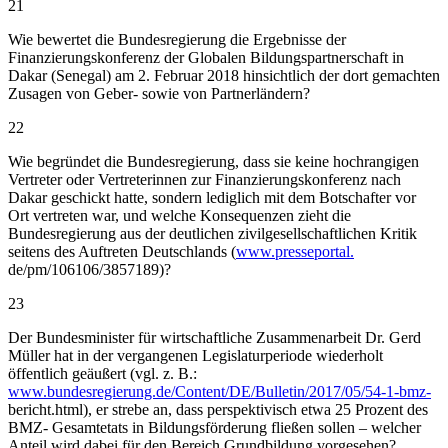
21
Wie bewertet die Bundesregierung die Ergebnisse der
Finanzierungskonferenz der Globalen Bildungspartnerschaft in
Dakar (Senegal) am 2. Februar 2018 hinsichtlich der dort gemachten
Zusagen von Geber- sowie von Partnerländern?
22
Wie begründet die Bundesregierung, dass sie keine hochrangigen
Vertreter oder Vertreterinnen zur Finanzierungskonferenz nach
Dakar geschickt hatte, sondern lediglich mit dem Botschafter vor
Ort vertreten war, und welche Konsequenzen zieht die
Bundesregierung aus der deutlichen zivilgesellschaftlichen Kritik
seitens des Auftreten Deutschlands (
www.presseportal.
de/pm/106106/3857189)?
23
Der Bundesminister für wirtschaftliche Zusammenarbeit Dr. Gerd
Müller hat in der vergangenen Legislaturperiode wiederholt
öffentlich geäußert (vgl. z. B.:
www.bundesregierung.de/Content/DE/Bulletin/2017/05/54-1-bmz-
bericht.html), er strebe an, dass perspektivisch etwa 25 Prozent des
BMZ- Gesamtetats in Bildungsförderung fließen sollen – welcher
Anteil wird dabei für den Bereich Grundbildung vorgesehen?