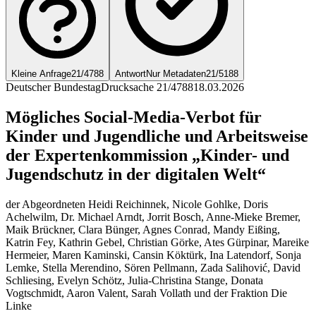
Kleine Anfrage
21/4788
Antwort
Nur Metadaten
21/5188
Deutscher Bundestag
Drucksache 21/4788
18.03.2026
Mögliches Social-Media-Verbot für
Kinder und Jugendliche und Arbeitsweise
der Expertenkommission „Kinder- und
Jugendschutz in der digitalen Welt“
der Abgeordneten Heidi Reichinnek, Nicole Gohlke, Doris
Achelwilm, Dr. Michael Arndt, Jorrit Bosch, Anne-Mieke Bremer,
Maik Brückner, Clara Bünger, Agnes Conrad, Mandy Eißing,
Katrin Fey, Kathrin Gebel, Christian Görke, Ates Gürpinar, Mareike
Hermeier, Maren Kaminski, Cansin Köktürk, Ina Latendorf, Sonja
Lemke, Stella Merendino, Sören Pellmann, Zada Salihović, David
Schliesing, Evelyn Schötz, Julia-Christina Stange, Donata
Vogtschmidt, Aaron Valent, Sarah Vollath und der Fraktion Die
Linke