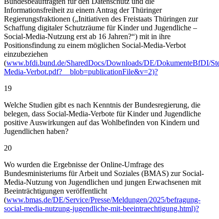
Bundesbeauftragten für den Datenschutz und die
Informationsfreiheit zu einem Antrag der Thüringer
Regierungsfraktionen („Initiativen des Freistaats Thüringen zur
Schaffung digitaler Schutzräume für Kinder und Jugendliche –
Social-Media-Nutzung erst ab 16 Jahren?“) mit in ihre
Positionsfindung zu einem möglichen Social-Media-Verbot
einzubeziehen
(
www.bfdi.bund.de/SharedDocs/Downloads/DE/DokumenteBfDI/Ste
Media-Verbot.pdf?__blob=publicationFile&v=2)?
19
Welche Studien gibt es nach Kenntnis der Bundesregierung, die
belegen, dass Social-Media-Verbote für Kinder und Jugendliche
positive Auswirkungen auf das Wohlbefinden von Kindern und
Jugendlichen haben?
20
Wo wurden die Ergebnisse der Online-Umfrage des
Bundesministeriums für Arbeit und Soziales (BMAS) zur Social-
Media-Nutzung von Jugendlichen und jungen Erwachsenen mit
Beeinträchtigungen veröffentlicht
(
www.bmas.de/DE/Service/Presse/Meldungen/2025/befragung-
social-media-nutzung-jugendliche-mit-beeintraechtigung.html)?