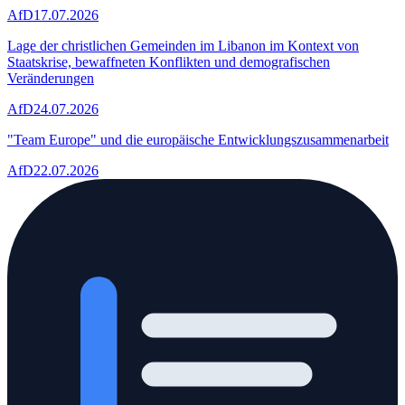
AfD
17.07.2026
Lage der christlichen Gemeinden im Libanon im Kontext von
Staatskrise, bewaffneten Konflikten und demografischen
Veränderungen
AfD
24.07.2026
"Team Europe" und die europäische Entwicklungszusammenarbeit
AfD
22.07.2026