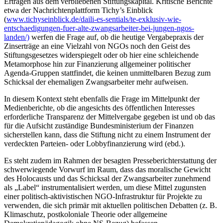
Erträgen aus dem verbliebenen Stiftungskapital. Kritische Berichte
etwa der Nachrichtenplattform Tichy’s Einblick
(
www.tichyseinblick.de/daili-es-sentials/te-exklusiv-wie-
entschaedigungen-fuer-alte-zwangsarbeiter-bei-jungen-ngos-
landen/)
werfen die Frage auf, ob die heutige Vergabepraxis der
Zinserträge an eine Vielzahl von NGOs noch den Geist des
Stiftungsgesetzes widerspiegelt oder ob hier eine schleichende
Metamorphose hin zur Finanzierung allgemeiner politischer
Agenda-Gruppen stattfindet, die keinen unmittelbaren Bezug zum
Schicksal der ehemaligen Zwangsarbeiter mehr aufweisen.
In diesem Kontext steht ebenfalls die Frage im Mittelpunkt der
Medienberichte, ob die angesichts des öffentlichen Interesses
erforderliche Transparenz der Mittelvergabe gegeben ist und ob das
für die Aufsicht zuständige Bundesministerium der Finanzen
sicherstellen kann, dass die Stiftung nicht zu einem Instrument der
verdeckten Parteien- oder Lobbyfinanzierung wird (ebd.).
Es steht zudem im Rahmen der besagten Presseberichterstattung der
schwerwiegende Vorwurf im Raum, dass das moralische Gewicht
des Holocausts und das Schicksal der Zwangsarbeiter zunehmend
als „Label“ instrumentalisiert werden, um diese Mittel zugunsten
einer politisch-aktivistischen NGO-Infrastruktur für Projekte zu
verwenden, die sich primär mit aktuellen politischen Debatten (z. B.
Klimaschutz, postkoloniale Theorie oder allgemeine