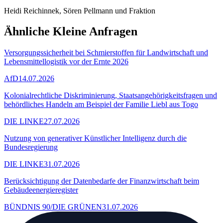
Heidi Reichinnek, Sören Pellmann und Fraktion
Ähnliche Kleine Anfragen
Versorgungssicherheit bei Schmierstoffen für Landwirtschaft und
Lebensmittellogistik vor der Ernte 2026
AfD
14.07.2026
Kolonialrechtliche Diskriminierung, Staatsangehörigkeitsfragen und
behördliches Handeln am Beispiel der Familie Liebl aus Togo
DIE LINKE
27.07.2026
Nutzung von generativer Künstlicher Intelligenz durch die
Bundesregierung
DIE LINKE
31.07.2026
Berücksichtigung der Datenbedarfe der Finanzwirtschaft beim
Gebäudeenergieregister
BÜNDNIS 90/DIE GRÜNEN
31.07.2026