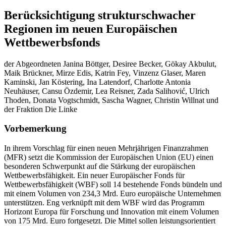
Berücksichtigung strukturschwacher
Regionen im neuen Europäischen
Wettbewerbsfonds
der Abgeordneten Janina Böttger, Desiree Becker, Gökay Akbulut,
Maik Brückner, Mirze Edis, Katrin Fey, Vinzenz Glaser, Maren
Kaminski, Jan Köstering, Ina Latendorf, Charlotte Antonia
Neuhäuser, Cansu Özdemir, Lea Reisner, Zada Salihović, Ulrich
Thoden, Donata Vogtschmidt, Sascha Wagner, Christin Willnat und
der Fraktion Die Linke
Vorbemerkung
In ihrem Vorschlag für einen neuen Mehrjährigen Finanzrahmen
(MFR) setzt die Kommission der Europäischen Union (EU) einen
besonderen Schwerpunkt auf die Stärkung der europäischen
Wettbewerbsfähigkeit. Ein neuer Europäischer Fonds für
Wettbewerbsfähigkeit (WBF) soll 14 bestehende Fonds bündeln und
mit einem Volumen von 234,3 Mrd. Euro europäische Unternehmen
unterstützen. Eng verknüpft mit dem WBF wird das Programm
Horizont Europa für Forschung und Innovation mit einem Volumen
von 175 Mrd. Euro fortgesetzt. Die Mittel sollen leistungsorientiert