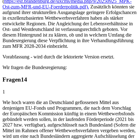
(
https://esf.brandenburg.de/sixcms/media.php/9/20250925_MPK-
Ost-zum-MFR-und-EU-Foerderpolitik.pdf).
Zusätzlich könnten sie
aufgrund ihrer strukturellen Ausgangslage geringere Erfolgschancen
in exzellenzbasierten Wettbewerbsverfahren haben als stärker
entwickelte Regionen. Die Angleichung der Lebensverhältnisse in
Ost- und Westdeutschland ist verfassungsrechtlich geboten. Vor
diesem Hintergrund ist zu klären, ob und in welchem Umfang die
Bundesregierung diese Verpflichtung in ihre Verhandlungsführung
zum MFR 2028-2034 einbezieht.
Vorabfassung - wird durch die lektorierte Version ersetzt.
Wir fragen die Bundesregierung:
Fragen
14
1
Wie hoch waren die an Deutschland geflossenen Mittel aus
denjenigen EU-Fonds und Programmen, die nach dem Vorschlag
der Europäischen Kommission künftig in einem Wettbewerbsfonds
gebündelt werden sollen, in der laufenden Förderperiode (2021 bis
2027 bzw. verfügbar), aufgeschlüsselt nach Bundesland (Sofern die
Mittel im Rahmen offener Wettbewerbsverfahren vergeben werden,
wird um eine nach Bundesländern aggregierte Aufschlüsselung der