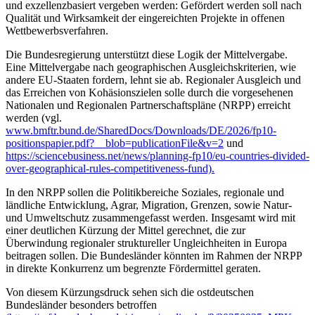
und exzellenzbasiert vergeben werden: Gefördert werden soll nach
Qualität und Wirksamkeit der eingereichten Projekte in offenen
Wettbewerbsverfahren.
Die Bundesregierung unterstützt diese Logik der Mittelvergabe.
Eine Mittelvergabe nach geographischen Ausgleichskriterien, wie
andere EU-Staaten fordern, lehnt sie ab. Regionaler Ausgleich und
das Erreichen von Kohäsionszielen solle durch die vorgesehenen
Nationalen und Regionalen Partnerschaftspläne (NRPP) erreicht
werden (vgl.
www.bmftr.bund.de/SharedDocs/Downloads/DE/2026/fp10-
positionspapier.pdf?__blob=publicationFile&v=2
und
https://sciencebusiness.net/news/planning-fp10/eu-countries-divided-
over-geographical-rules-competitiveness-fund).
In den NRPP sollen die Politikbereiche Soziales, regionale und
ländliche Entwicklung, Agrar, Migration, Grenzen, sowie Natur-
und Umweltschutz zusammengefasst werden. Insgesamt wird mit
einer deutlichen Kürzung der Mittel gerechnet, die zur
Überwindung regionaler struktureller Ungleichheiten in Europa
beitragen sollen. Die Bundesländer könnten im Rahmen der NRPP
in direkte Konkurrenz um begrenzte Fördermittel geraten.
Von diesem Kürzungsdruck sehen sich die ostdeutschen
Bundesländer besonders betroffen