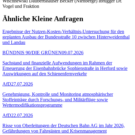
Wischnewski Daubertshäuser Becker (Nienberge) Ibrügger Dr.
Vogel und Fraktion
Ähnliche Kleine Anfragen
Ergebnisse der Nutzen-Kosten-Verhältnis-Untersuchung für den
geplanten Ausbau der Bundesstraße 10 zwischen Hinterweidenthal
und Landau
BÜNDNIS 90/DIE GRÜNEN
09.07.2026
Sachstand und finanzielle Aufwendungen im Rahmen der
Erneuerung der Eisenbahnbrücke Sophienstraße in Herford sowie
Auswirkungen auf den Schienenfernverkehr
AfD
27.07.2026
Genehmigung, Kontrolle und Monitoring atmosphärischer
Stoffeinträge durch Forschungs- und Militärflüge sowie
Wettermodifikationsprogramme
AfD
22.07.2026
Risse von Oberleitungen der Deutschen Bahn AG im Jahr 2026,
Gefährdungen von Fahrgästen und Krisenmanagement