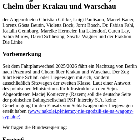
Chełm über Krakau und Warschau
der Abgeordneten Christian Görke, Luigi Pantisano, Marcel Bauer,
Lorenz Gösta Beutin, Violetta Bock, Jorrit Bosch, Dr. Fabian Fahl,
Katalin Gennburg, Mareike Hermeier, Ina Latendorf, Caren Lay,
Sahra Mirow, David Schliesing, Sascha Wagner und der Fraktion
Die Linke
Vorbemerkung
Seit dem Fahrplanwechsel 2025/2026 fährt ein Nachtzug von Berlin
nach Przemyśl und Chełm über Krakau und Warschau. Der Zug
führt keine Schlaf- oder Liegewagen mit sich, sondern
ausschließlich Sitzwagen der zweiten Klasse. Laut einer Antwort
des polnischen Ministeriums für Infrastruktur an den Sejm-
Abgeordneten Maciej Konieczny (Razem) soll die deutsche Seite
der polnischen Bahngesellschaft PKP Intercity S.A. keine
Genehmigung für den Einsatz von Schlafwagen oder Liegewagen
erteilt haben (
www.nakolei.pl/niemcy-nie-zgodzili-sie-na-wagony-
sypialne).
Wir fragen die Bundesregierung:
Fragen
6