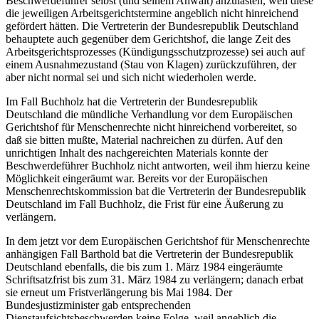
Beschwerdeführer selbst (und seinem Anwalt) anzulasten, weil diese
die jeweiligen Arbeitsgerichtstermine angeblich nicht hinreichend
gefördert hätten. Die Vertreterin der Bundesrepublik Deutschland
behauptete auch gegenüber dem Gerichtshof, die lange Zeit des
Arbeitsgerichtsprozesses (Kündigungsschutzprozesse) sei auch auf
einem Ausnahmezustand (Stau von Klagen) zurückzuführen, der
aber nicht normal sei und sich nicht wiederholen werde.
Im Fall Buchholz hat die Vertreterin der Bundesrepublik
Deutschland die mündliche Verhandlung vor dem Europäischen
Gerichtshof für Menschenrechte nicht hinreichend vorbereitet, so
daß sie bitten mußte, Material nachreichen zu dürfen. Auf den
unrichtigen Inhalt des nachgereichten Materials konnte der
Beschwerdeführer Buchholz nicht antworten, weil ihm hierzu keine
Möglichkeit eingeräumt war. Bereits vor der Europäischen
Menschenrechtskommission bat die Vertreterin der Bundesrepublik
Deutschland im Fall Buchholz, die Frist für eine Äußerung zu
verlängern.
In dem jetzt vor dem Europäischen Gerichtshof für Menschenrechte
anhängigen Fall Barthold bat die Vertreterin der Bundesrepublik
Deutschland ebenfalls, die bis zum 1. März 1984 eingeräumte
Schriftsatzfrist bis zum 31. März 1984 zu verlängern; danach erbat
sie erneut um Fristverlängerung bis Mai 1984. Der
Bundesjustizminister gab entsprechenden
Dienstaufsichtsbeschwerden keine Folge, weil angeblich die