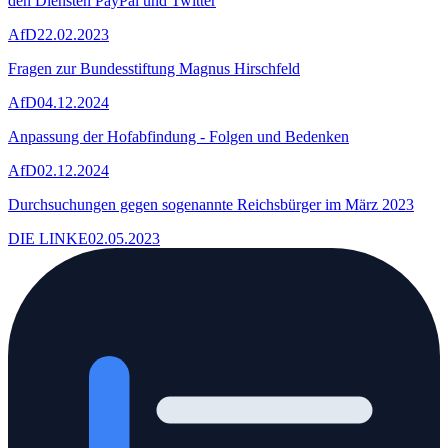
den Diensten PayPal und Twitter
AfD
22.02.2023
Fragen zur Bundesstiftung Magnus Hirschfeld
AfD
04.12.2024
Anpassung der Hofabfindung - Folgen und Bedenken
AfD
02.12.2024
Durchsuchungen gegen sogenannte Reichsbürger im März 2023
DIE LINKE
02.05.2023