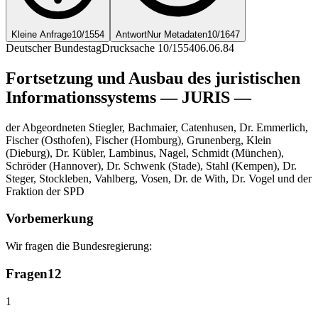
Kleine Anfrage
10/1554
Antwort
Nur Metadaten
10/1647
Deutscher Bundestag
Drucksache 10/1554
06.06.84
Fortsetzung und Ausbau des juristischen
Informationssystems — JURIS —
der Abgeordneten Stiegler, Bachmaier, Catenhusen, Dr. Emmerlich,
Fischer (Osthofen), Fischer (Homburg), Grunenberg, Klein
(Dieburg), Dr. Kübler, Lambinus, Nagel, Schmidt (München),
Schröder (Hannover), Dr. Schwenk (Stade), Stahl (Kempen), Dr.
Steger, Stockleben, Vahlberg, Vosen, Dr. de With, Dr. Vogel und der
Fraktion der SPD
Vorbemerkung
Wir fragen die Bundesregierung:
Fragen
12
1