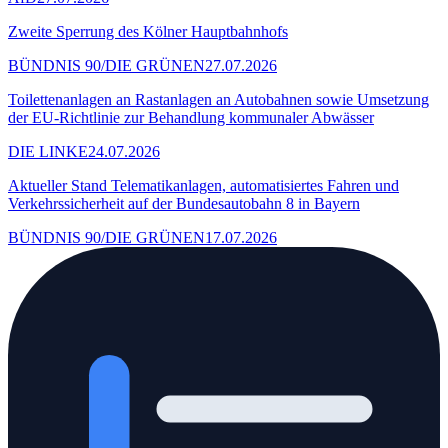
Zweite Sperrung des Kölner Hauptbahnhofs
BÜNDNIS 90/DIE GRÜNEN
27.07.2026
Toilettenanlagen an Rastanlagen an Autobahnen sowie Umsetzung
der EU-Richtlinie zur Behandlung kommunaler Abwässer
DIE LINKE
24.07.2026
Aktueller Stand Telematikanlagen, automatisiertes Fahren und
Verkehrssicherheit auf der Bundesautobahn 8 in Bayern
BÜNDNIS 90/DIE GRÜNEN
17.07.2026