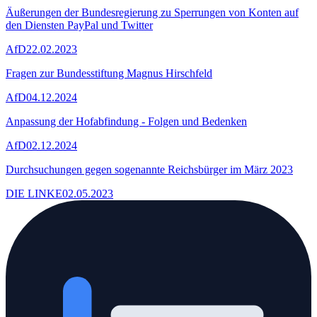
Äußerungen der Bundesregierung zu Sperrungen von Konten auf
den Diensten PayPal und Twitter
AfD
22.02.2023
Fragen zur Bundesstiftung Magnus Hirschfeld
AfD
04.12.2024
Anpassung der Hofabfindung - Folgen und Bedenken
AfD
02.12.2024
Durchsuchungen gegen sogenannte Reichsbürger im März 2023
DIE LINKE
02.05.2023