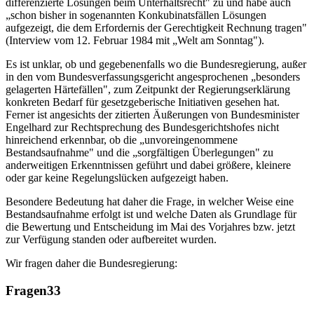
differenzierte Lösungen beim Unterhaltsrecht" zu und habe auch
„schon bisher in sogenannten Konkubinatsfällen Lösungen
aufgezeigt, die dem Erfordernis der Gerechtigkeit Rechnung tragen"
(Interview vom 12. Februar 1984 mit „Welt am Sonntag").
Es ist unklar, ob und gegebenenfalls wo die Bundesregierung, außer
in den vom Bundesverfassungsgericht angesprochenen „besonders
gelagerten Härtefällen", zum Zeitpunkt der Regierungserklärung
konkreten Bedarf für gesetzgeberische Initiativen gesehen hat.
Ferner ist angesichts der zitierten Äußerungen von Bundesminister
Engelhard zur Rechtsprechung des Bundesgerichtshofes nicht
hinreichend erkennbar, ob die „unvoreingenommene
Bestandsaufnahme" und die „sorgfältigen Überlegungen" zu
anderweitigen Erkenntnissen geführt und dabei größere, kleinere
oder gar keine Regelungslücken aufgezeigt haben.
Besondere Bedeutung hat daher die Frage, in welcher Weise eine
Bestandsaufnahme erfolgt ist und welche Daten als Grundlage für
die Bewertung und Entscheidung im Mai des Vorjahres bzw. jetzt
zur Verfügung standen oder aufbereitet wurden.
Wir fragen daher die Bundesregierung:
Fragen
33