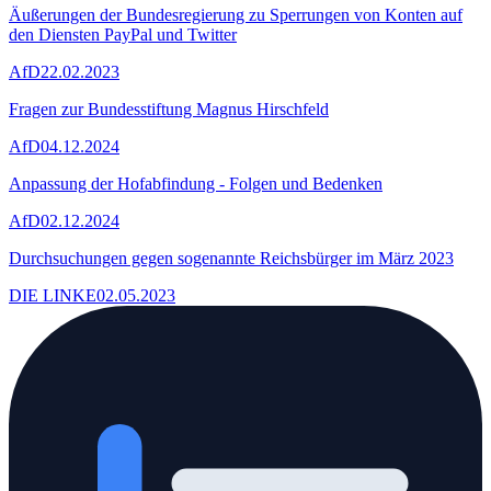
Äußerungen der Bundesregierung zu Sperrungen von Konten auf
den Diensten PayPal und Twitter
AfD
22.02.2023
Fragen zur Bundesstiftung Magnus Hirschfeld
AfD
04.12.2024
Anpassung der Hofabfindung - Folgen und Bedenken
AfD
02.12.2024
Durchsuchungen gegen sogenannte Reichsbürger im März 2023
DIE LINKE
02.05.2023