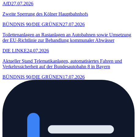
AfD
27.07.2026
Zweite Sperrung des Kölner Hauptbahnhofs
BÜNDNIS 90/DIE GRÜNEN
27.07.2026
Toilettenanlagen an Rastanlagen an Autobahnen sowie Umsetzung
der EU-Richtlinie zur Behandlung kommunaler Abwässer
DIE LINKE
24.07.2026
Aktueller Stand Telematikanlagen, automatisiertes Fahren und
Verkehrssicherheit auf der Bundesautobahn 8 in Bayern
BÜNDNIS 90/DIE GRÜNEN
17.07.2026