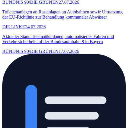
BÜNDNIS 90/DIE GRÜNEN
27.07.2026
Toilettenanlagen an Rastanlagen an Autobahnen sowie Umsetzung
der EU-Richtlinie zur Behandlung kommunaler Abwässer
DIE LINKE
24.07.2026
Aktueller Stand Telematikanlagen, automatisiertes Fahren und
Verkehrssicherheit auf der Bundesautobahn 8 in Bayern
BÜNDNIS 90/DIE GRÜNEN
17.07.2026